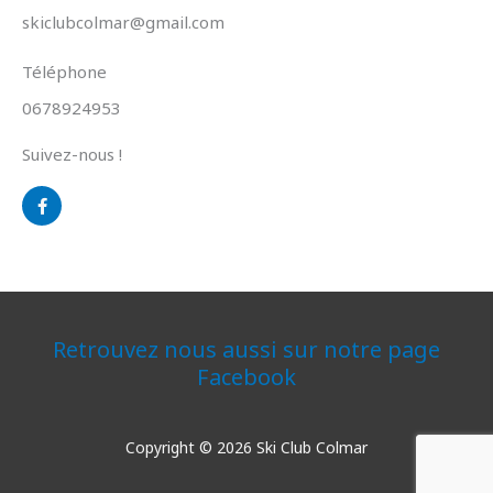
skiclubcolmar@gmail.com
Téléphone
0678924953
Suivez-nous !
F
a
c
e
b
o
o
k
-
f
Retrouvez nous aussi sur notre page
Facebook
Copyright © 2026 Ski Club Colmar