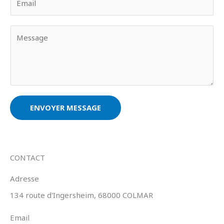
m
t
a
p
V
i
r
o
l
é
t
*
n
r
o
e
m
m
*
e
ENVOYER MESSAGE
s
s
a
g
CONTACT
e
Adresse
*
134 route d'Ingersheim, 68000 COLMAR
Email