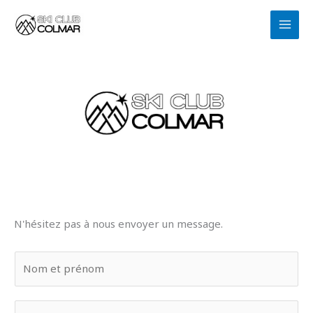
Aller
au
contenu
N'hésitez pas à nous envoyer un message.
N
o
m
E
e